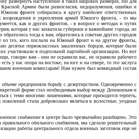
ину развернуть наступление в таких широких размерах. Ни для
ия Красной Армии были разногласия, недоразумения, ошибки и
а Южном фронте собирались в кругу наиболее ответственных
х возрождения и укрепления армий Южного фронта, - то мы
еется, как и других фронтов, - в вопросе о методах и путях
ия, которая у нас захватила губернии и важнейшие города, не
обратились тогда к вам, обратились к советам других городов
 из тех, кого послали на Южный фронт и на другие фронты,
аю десятки первоклассных закаленных борцов, которые были
них участвовали в подпольной партийной организации. Но вот
щи, говорю вам - они не осрамили вас, не осрамили рабочего
ь у нас опора на востоке, на юге и на севере, то это заслуга
а нашим военным комиссарам! Нам нужен был командный состав
 объеме предприняли борьбу с дезертирством. Одновременно с
конкретной форме стал необходимым выбор между Деникиным и
аться с теми многими лишениями, которые приходится терпеть,
х поколений стали добровольно являться в волостные, уездные
военное снабжение в центре было чрезвычайно разобщено. Это
ез правильного обильного снабжения, мы сделали решительный
низации работы центрального отдела военных заготовок еще не