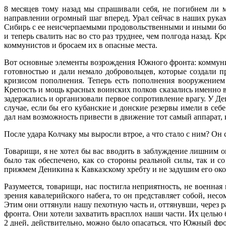
8 месяцев тому назад мы спрашивали себя, не погибнем ли мы
направлении огромный шаг вперед. Урал сейчас в наших руках,
Сибирь с ее неисчерпаемыми продовольственными и иными богат
и теперь свалить нас во сто раз труднее, чем полгода назад.
коммунистов и бросаем их в опасные места.
Вот основные элементы возрождения Южного фронта: коммунист
готовностью и дали немало добровольцев, которые создали 
кризисом пополнения. Теперь есть пополнения вооружением 
Крепость и мощь красных воинских полков сказались именно в 
задержались и организовали первое сопротивление врагу. У Де
случае, если бы его кубанские и донские резервы имели в себ
дал нам возможность привести в движение тот самый аппарат, к
После удара Колчаку мы выросли втрое, а что стало с ним? Он 
Товарищи, я не хотел бы вас вводить в заблуждение лишним оп
было так обеспечено, как со стороны реальной силы, так и 
прижмем Деникина к Кавказскому хребту и не задушим его ок
Разумеется, товарищи, нас постигла неприятность, не военная
зрения кавалерийского набега, то он представляет собой, не
Этим они оттянули нашу пехотную часть и, оттянувши, через р
фронта. Они хотели захватить врасплох наши части. Их целью б
2 дней, действительно, можно было опасаться, что Южный фро