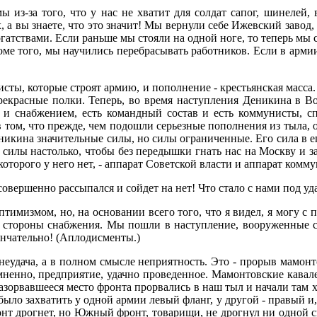
 из-за того, что у нас не хватит для солдат сапог, шинелей,
 а вы знаете, что это значит! Мы вернули себе Ижевский завод,
ствами. Если раньше мы стояли на одной ноге, то теперь мы сто
 Кроме того, мы научились перебрасывать работников. Если в арм
ы, которые строят армию, и пополнение - крестьянская масса. И
прекрасные полки. Теперь, во время наступления Деникина в 
и снабжением, есть командный состав и есть коммунисты, сп
том, что прежде, чем подошли серьезные пополнения из тыла, он
никина значительные силы, но силы ограниченные. Его сила в ег
е силы настолько, чтобы без передышки гнать нас на Москву и за
оторого у него нет, - аппарат Советской власти и аппарат комму
совершенно рассыпался и сойдет на нет! Что стало с нами под у
тимизмом, но, на основании всего того, что я видел, я могу с 
со стороны снабжения. Мы пошли в наступление, вооруженные с 
ончательно! (Аплодисменты.)
 неудача, а в полном смысле неприятность. Это - прорыв мамон
сомненно, предприятие, удачно проведенное. Мамонтовские кавал
азорвавшееся место фронта прорвались в наш тыл и начали там 
ыло захватить у одной армии левый фланг, у другой - правый и, 
нт дрогнет, но Южный фронт, товарищи, не дрогнул ни одной с