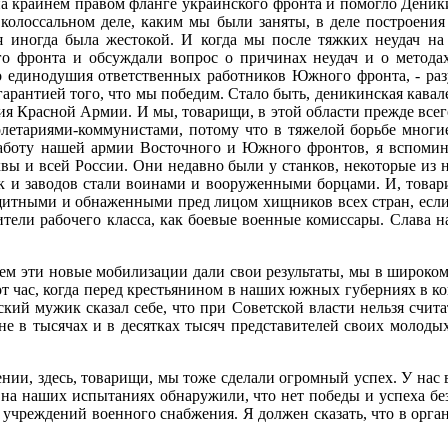
ь на крайнем правом фланге украинского фронта и помогло Деник
м колоссальном деле, каким мы были заняты, в деле построен
ая иногда была жестокой. И когда мы после тяжких неудач н
о фронта и обсуждали вопрос о причинах неудач и о метода
единодушия ответственных работников Южного фронта, - разум
рантией того, что мы победим. Стало быть, деникинская кавалер
я Красной Армии. И мы, товарищи, в этой области прежде всего 
летариями-коммунистами, потому что в тяжелой борьбе многие
 работу нашей армии Восточного и Южного фронтов, я вспомин
квы и всей России. Они недавно были у станков, некоторые из 
ик и заводов стали воинами и вооруженными борцами. И, товари
итными и обнаженными пред лицом хищников всех стран, если ест
авители рабочего класса, как боевые военные комиссары. Слав
ем эти новые мобилизации дали свои результаты, мы в широком
от час, когда перед крестьянином в наших южных губерниях в 
ский мужик сказал себе, что при Советской власти нельзя счит
не в тысячах и в десятках тысяч представителей своих молоды
ии, здесь, товарищи, мы тоже сделали огромный успех. У нас 
 на наших испытаниях обнаружили, что нет победы и успеха б
 учреждений военного снабжения. Я должен сказать, что в орга