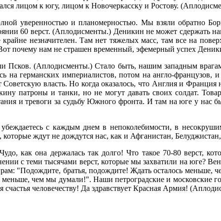
лся лицом к югу, лицом к Новочеркасску и Ростову. (Аплодисме
олной уверенностью и планомерностью. Мы взяли обратно Бор
оянии 60 верст. (Аплодисменты.) Деникин не может сдержать н
крайне незначителен. Там нет тяжелых масс, там все на поверх
 Вот почему нам не страшен временный, эфемерный успех Деник
яли Псков. (Аплодисменты.) Стало быть, нашим западным врагам 
сь на германских империалистов, потом на англо-французов, и
ит Советскую власть. Но когда оказалось, что Англия и Франци
кину патроны и танки, но не могут давать своих солдат. Това
ания и тревоги за судьбу Южного фронта. И там на юге у нас 
 убеждаетесь с каждым днем в непоколебимости, в несокрушим
, которые ждут не дождутся нас, как и Афганистан, Белуджистан
Чудо, как она держалась так долго! Что такое 70-80 верст, ко
ении с теми тысячами верст, которые мы захватили на юге? Вен
ам: "Подождите, братья, подождите! Ждать осталось меньше, ч
 меньше, чем мы думали!". Наши петроградские и московские го
мя счастья человечеству! Да здравствует Красная Армия! (Аплоди