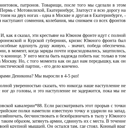
 винтовок, патронов. Товарищи, после того мы сделали в этом
 Пермь с Мотовилихой, Екатеринбург, Златоуст и всю дорогу на
им на двух ногах - одна в Москве и другая в Екатеринбурге, -
ии наступают сомнения, колебания, мы снимаем со всех фронтов
, как я сказал, эти крестьяне на Южном фронте идут с полной
Воронежской и Курской губерниях, кризис Южного фронта был
особные вдохнуть душу живую, - значит, победа обеспечена.
и, в момент, когда заряды почти израсходовались, зацепились,
о коннице. У него могла быть надежда побить нас только в том
 Москву. Но, с того момента как он дал нам передышку, как он
нистической партии, - его дело кончено.
дарами Деникина? Мы выросли в 4-5 раз!
полной уверенностью сказать, что никогда наше наступление не
ног до головы, и это наступление не задержится, пока мы не
товской кавалерии*88. Если рассматривать этот прорыв с точки
ерийские полки наметили известную точку и ударили на запад.
хозяйничать, бесчинствовать и безобразничать в тылу у Южного
таким образом, затянуть армии, сдвинуть их с места. В течение
воей крупной мышцей. Он остался там, где стоял. Конный враг