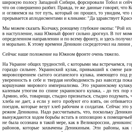
широкую полосу Западной Сибири, форсировали Тобол и сейчас 
что он совершенно разбит. Правда, те же данные говорят, что 
и оглянемся на тот путь, который он прошел, то увидим, что
прерывается аплодисментами и кликами: "Да здравствует Крас
Мы можем сказать Колчаку, роющему глубокие окопы: "Рой их п
в наступление, наш Южный фронт сильно дрогнул. В тот моме
определенном направлении и по всему фронту, и здесь получило
и морально. К этому времени Деникин сосредоточил на линии 
Сейчас наше положение на Южном фронте очень тяжело.
На Украине общих трудностей, с которыми мы встречаемся, го
гораздо сильнее. Украинский кулак, привыкший к смене разн
мировоззрением сытого осатанелого кулака, имеющего под 
уверенность в себе и твердая необходимость раз навсегда пок
коршунами мирового империализма. Это украинскому кулаку 
каленым утюгом по спине украинского кулака, - до тех пор 
Армию, ибо, товарищи, стыдно признаться, стыдно подумать, ч
хлеба не дает, а если у него пробуют его взять, он отбива
поездов, которые везут хлеб рабочим и солдатам. Сейчас это
режим Деникина. Надо рассчитывать, что, поскольку Деникин
вынуждаются ходом борьбы встать в оппозицию к помещичьей 
не была осознана в такой мере, как в Великороссии, деникин
районов, которые захвачены Деникиным. Эти районы, как в