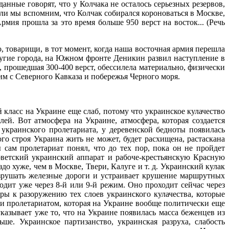
анные говорят, что у Колчака не осталось серьезных резервов,
если мы вспомним, что Колчак собирался короноваться в Москве,
мия прошла за это время больше 950 верст на восток... (Речь
, товарищи, в тот момент, когда наша восточная армия перешла
ругие города, на Южном фронте Деникин развил наступление в
я, прошедшая 300-400 верст, обессилела материально, физически
м с Северного Кавказа и побережья Черного моря.
класс на Украине еще слаб, потому что украинское кулачество
ей. Вот атмосфера на Украине, атмосфера, которая создается
краинского пролетариата, у деревенской бедноты появилась
ого строя Украина жить не может, будет расхищена, растаскана
сам пролетариат понял, что до тех пор, пока он не пройдет
советский украинский аппарат и рабоче-крестьянскую Красную
о хуже, чем в Москве, Твери, Калуге и т. д. Украинский кулак
разрушать железные дороги и устраивает крушение маршрутных
одит уже через 8-й или 9-й режим. Оно проходит сейчас через
ры к разоружению тех слоев украинского кулачества, которые
и пролетариатом, которая на Украине вообще политически еще
казывает уже то, что на Украине появилась масса беженцев из
е. Украинское партизанство, украинская разруха, слабость