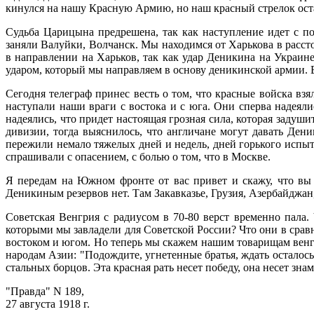
кинулся на нашу Красную Армию, но наш красный стрелок оста
Судьба Царицына предрешена, так как наступление идет с п
заняли Валуйки, Волчанск. Мы находимся от Харькова в расст
в направлении на Харьков, так как удар Деникина на Украине 
ударом, который мы направляем в основу деникинской армии.
Сегодня телеграф принес весть о том, что красные войска вз
наступали наши враги с востока и с юга. Они сперва надеяли
надеялись, что придет настоящая грозная сила, которая задуш
дивизии, тогда выяснилось, что англичане могут давать Дени
пережили немало тяжелых дней и недель, дней горького испыт
спрашивали с опасением, с болью о том, что в Москве.
Я передам на Южном фронте от вас привет и скажу, что вы
Деникиным резервов нет. Там Закавказье, Грузия, Азербайджан
Советская Венгрия с радиусом в 70-80 верст временно пала. 
которыми мы завладели для Советской России? Что они в сравн
востоком и югом. Но теперь мы скажем нашим товарищам венгр
народам Азии: "Подождите, угнетенные братья, ждать осталось
стальных борцов. Эта красная рать несет победу, она несет зна
"Правда" N 189,
27 августа 1918 г.