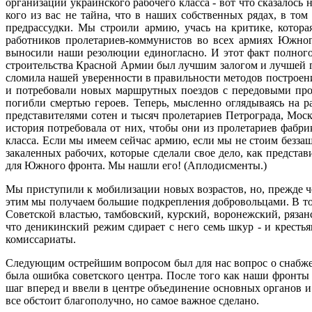
организации украинского рабочего класса - вот что сказалос
кого из вас не тайна, что в наших собственных рядах, в то
предрассудки. Мы строили армию, учась на критике, котор
работников пролетариев-коммунистов во всех армиях Южног
выносили наши резолюции единогласно. И этот факт полного 
строительства Красной Армии был лучшим залогом и лучшей га
сломила нашей уверенности в правильности методов построени
и потребовали новых маршрутных поездов с передовыми про
погибли смертью героев. Теперь, мысленно оглядываясь на
представителями сотен и тысяч пролетариев Петрограда, Мос
история потребовала от них, чтобы они из пролетариев фабр
класса. Если мы имеем сейчас армию, если мы не стоим беззащ
закаленных рабочих, которые сделали свое дело, как предст
для Южного фронта. Мы нашли его! (Аплодисменты.)
Мы приступили к мобилизации новых возрастов, но, прежде ч
этим мы получаем большие подкрепления добровольцами. В т
Советской властью, тамбовский, курский, воронежский, рязан
что деникинский режим сдирает с него семь шкур - и крестья
комиссариаты.
Следующим острейшим вопросом был для нас вопрос о снабжен
была ошибка советского центра. После того как наши фронты
шаг вперед и ввели в центре объединение основных органов и
все обстоит благополучно, но самое важное сделано.