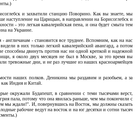
нты.)
исоглебск и захватили станцию Поворино. Как вы знаете, мы
аше наступление на Царицын, в направлении на Борисоглебск и
ности - это легкая кавалерийская пена, и она будет смыта тем
ина на Украине.
- англичанам - становится все труднее. Вспомним, как на нас
 видели в них только легкий кавалерийский авангард, а потом
я не способны двинуть против нас ни одной крепкой и надежной
рищи, я около двух месяцев не был в Москве, за это время вы
были тревожные дни, и не раз лучшие из наших красноармейцев
ости наших полков. Деникина мы раздавим и разобьем, а за
, как Индия и Китай.
торые окружали Будапешт, в сравнении с теми тысячами верст,
грия пала, потому что она явилась раньше, чем мы покончили с
ем мы ждали!". И, повернувшись на Восток, мы должны сказать
лодные рабочие ведут на восток и на юг десятки и сотни тысяч
сменты.)