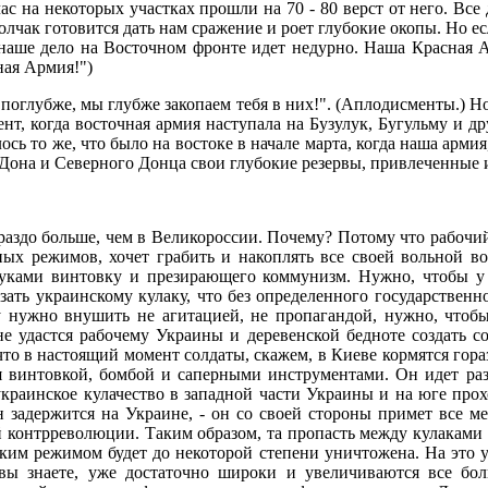
на некоторых участках прошли на 70 - 80 верст от него. Все д
Колчак готовится дать нам сражение и роет глубокие окопы. Но 
 наше дело на Восточном фронте идет недурно. Наша Красная Ар
ная Армия!")
оглубже, мы глубже закопаем тебя в них!". (Аплодисменты.) Но
нт, когда восточная армия наступала на Бузулук, Бугульму и д
сь то же, что было на востоке в начале марта, когда наша арми
Дона и Северного Донца свои глубокие резервы, привлеченные и
раздо больше, чем в Великороссии. Почему? Потому что рабочий 
ых режимов, хочет грабить и накоплять все своей вольной вол
руками винтовку и презирающего коммунизм. Нужно, чтобы у у
азать украинскому кулаку, что без определенного государственн
нужно внушить не агитацией, не пропагандой, нужно, чтобы 
не удастся рабочему Украины и деревенской бедноте создать 
то в настоящий момент солдаты, скажем, в Киеве кормятся горазд
ется винтовкой, бомбой и саперными инструментами. Он идет 
 украинское кулачество в западной части Украины и на юге прох
 задержится на Украине, - он со своей стороны примет все ме
контрреволюции. Таким образом, та пропасть между кулаками 
ским режимом будет до некоторой степени уничтожена. На это у
ы знаете, уже достаточно широки и увеличиваются все больш