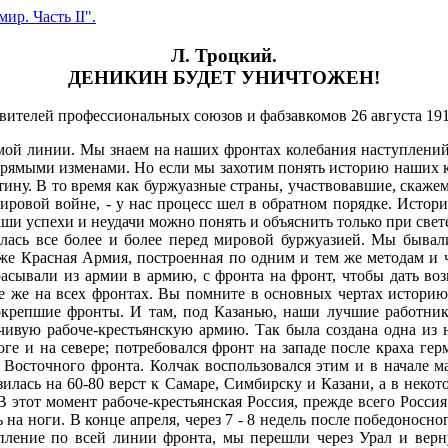
ир. Часть II".
Л. Троцкий.
ДЕНИКИН БУДЕТ УНИЧТОЖЕН!
вителей профессиональных союзов и фабзавкомов 26 августа 1919
мой линии. Мы знаем на наших фронтах колебания наступлений 
 прямыми изменами. Но если мы захотим понять историю наших к
тину. В то время как буржуазные страны, участвовавшие, скажем
мировой войне, - у нас процесс шел в обратном порядке. Исто
ши успехи и неудачи можно понять и объяснить только при свет
валась все более и более перед мировой буржуазией. Мы быва
 же Красная Армия, построенная по одним и тем же методам и
брасывали из армии в армию, с фронта на фронт, чтобы дать 
 же на всех фронтах. Вы помните в основных чертах историю 
окрепшие фронты. И там, под Казанью, наши лучшие работник
йчивую рабоче-крестьянскую армию. Так была создана одна из
ге и на севере; потребовался фронт на западе после краха г
Восточного фронта. Колчак воспользовался этим и в начале м
лась на 60-80 верст к Самаре, Симбирску и Казани, а в некото
В этот момент рабоче-крестьянская Россия, прежде всего Росси
а ноги. В конце апреля, через 7 - 8 недель после победоносно
пление по всей линии фронта, мы перешли через Урал и верну