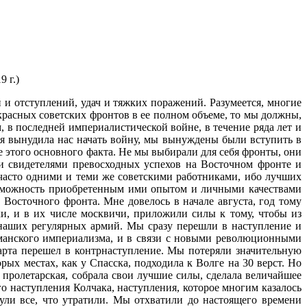
 г.)
и отступлений, удач и тяжких поражений. Разумеется, многие
расных советских фронтов в ее полном объеме, то мы должны,
, в последней империалистической войне, в течение ряда лет и
рия вынудила нас начать войну, мы вынуждены были вступить в
е этого основного факта. Не мы выбирали для себя фронты, они
ли свидетелями превосходных успехов на Восточном фронте и
 часто одними и теми же советскими работниками, ибо лучших
возможность приобретенным ими опытом и личными качествами
Восточного фронта. Мне довелось в начале августа, год тому
и, и в их числе москвичи, приложили силы к тому, чтобы из
 наших регулярных армий. Мы сразу перешли в наступление и
ерманского империализма, и в связи с новыми революционными
арта перешел в контрнаступление. Мы потеряли значительную
рых местах, как у Спасска, подходила к Волге на 30 верст. Но
я пролетарская, собрала свои лучшие силы, сделала величайшее
го наступления Колчака, наступления, которое многим казалось
ли все, что утратили. Мы отхватили до настоящего времени