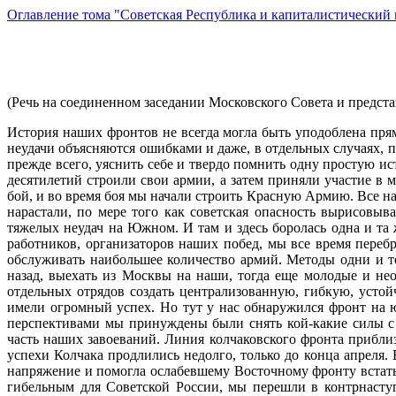
Оглавление тома "Советская Республика и капиталистический м
(Речь на соединенном заседании Московского Совета и предста
История наших фронтов не всегда могла быть уподоблена пря
неудачи объясняются ошибками и даже, в отдельных случаях,
прежде всего, уяснить себе и твердо помнить одну простую ис
десятилетий строили свои армии, а затем приняли участие в 
бой, и во время боя мы начали строить Красную Армию. Все на
нарастали, по мере того как советская опасность вырисовы
тяжелых неудач на Южном. И там и здесь боролась одна и та
работников, организаторов наших побед, мы все время пере
обслуживать наибольшее количество армий. Методы одни и те
назад, выехать из Москвы на наши, тогда еще молодые и не
отдельных отрядов создать централизованную, гибкую, усто
имели огромный успех. Но тут у нас обнаружился фронт на ю
перспективами мы принуждены были снять кой-какие силы с 
часть наших завоеваний. Линия колчаковского фронта приблизи
успехи Колчака продлились недолго, только до конца апреля. 
напряжение и помогла ослабевшему Восточному фронту встать н
гибельным для Советской России, мы перешли в контрнасту